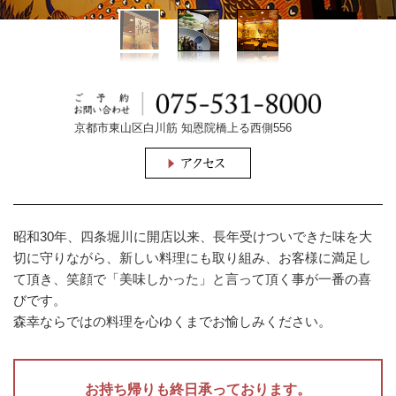
京都市東山区白川筋 知恩院橋上る西側556
昭和30年、四条堀川に開店以来、長年受けついできた味を大
切に守りながら、新しい料理にも取り組み、お客様に満足し
て頂き、笑顔で「美味しかった」と言って頂く事が一番の喜
びです。
森幸ならではの料理を心ゆくまでお愉しみください。
お持ち帰りも終日承っております。